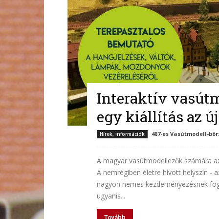
Interaktív vasútm
egy kiállítás az ú
487-es Vasútmodell-bör
Hírek, információk
A magyar vasútmodellezők számára az
A nemrégiben életre hívott helyszín - a
nagyon nemes kezdeményezésnek fog hel
ugyanis...
Tovább