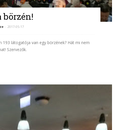
a börzén!
ze
-
2017-05-17
n 193 látogatója van egy börzének? Hát mi nem
mat! Szervezők.