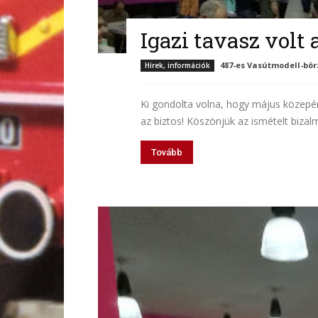
Igazi tavasz volt 
487-es Vasútmodell-bör
Hírek, információk
Ki gondolta volna, hogy május közepé
az biztos! Köszönjük az ismételt bizal
Tovább