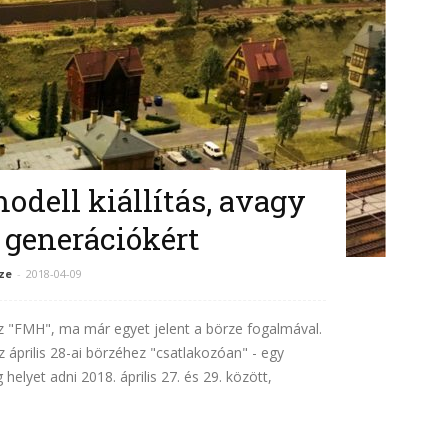
odell kiállítás, avagy
j generációkért
ze
-
2018-04-09
 "FMH", ma már egyet jelent a börze fogalmával.
z április 28-ai börzéhez "csatlakozóan" - egy
yet adni 2018. április 27. és 29. között,