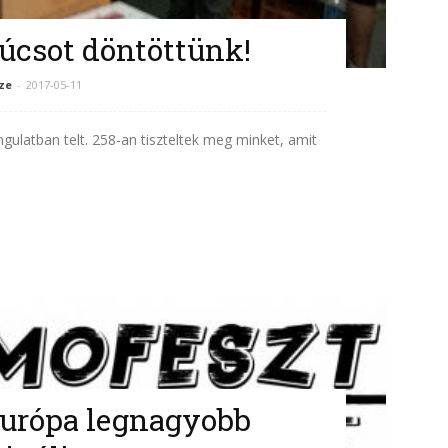
súcsot döntöttünk!
ze
-
2017-05-11
ngulatban telt. 258-an tiszteltek meg minket, amit
Európa legnagyobb