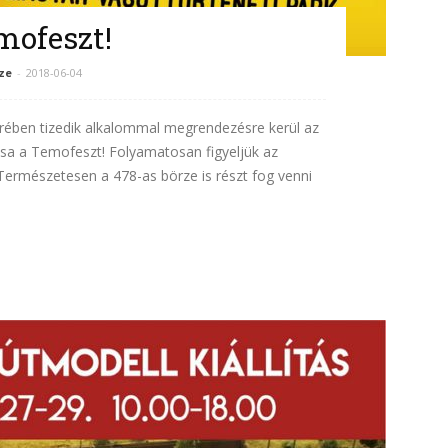
emofeszt!
ze
-
2018-06-04
ében tizedik alkalommal megrendezésre kerül az
ása a Temofeszt! Folyamatosan figyeljük az
Természetesen a 478-as börze is részt fog venni