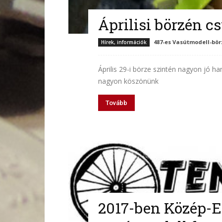
Áprilisi börzén c
487-es Vasútmodell-bör
Hírek, információk
Április 29-i börze szintén nagyon jó ha
nagyon köszönünk
Tovább
2017-ben Közép-