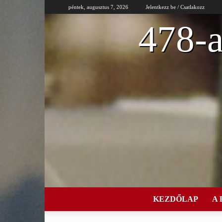
péntek, augusztus 7, 2026
Jelentkezz be / Csatlakozz
478-a
KEZDŐLAP
A