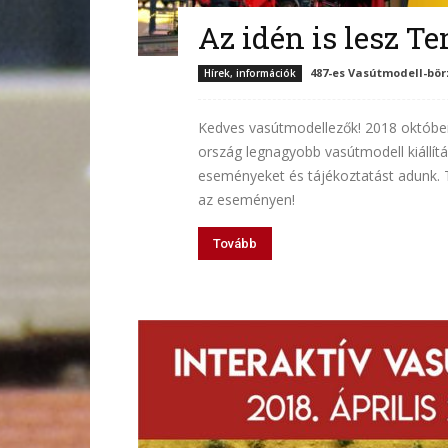
Az idén is lesz T
487-es Vasútmodell-bör
Hírek, információk
Kedves vasútmodellezők! 2018 október
ország legnagyobb vasútmodell kiállít
eseményeket és tájékoztatást adunk. 
az eseményen!
Tovább