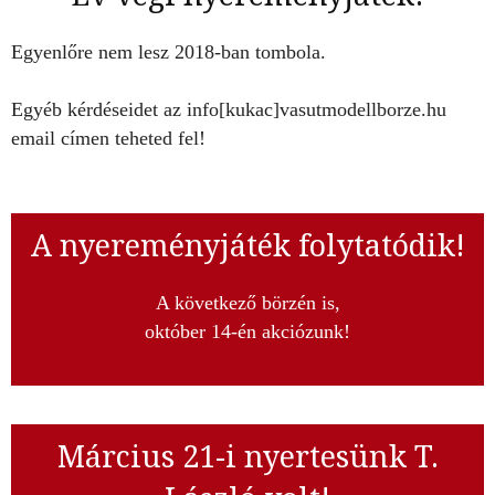
Egyenlőre nem lesz 2018-ban tombola.
Egyéb kérdéseidet az info[kukac]vasutmodellborze.hu
email címen teheted fel!
A nyereményjáték folytatódik!
A következő börzén is,
október 14-én akciózunk!
Március 21-i nyertesünk T.