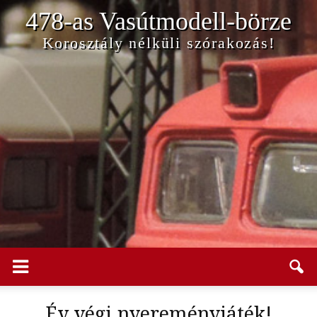
478-as Vasútmodell-börze
Korosztály nélküli szórakozás!
Év végi nyereményjáték!